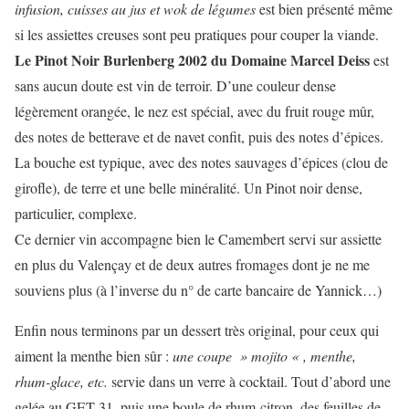
infusion, cuisses au jus et wok de légumes
est bien présenté même
si les assiettes creuses sont peu pratiques pour couper la viande.
Le Pinot Noir Burlenberg 2002 du Domaine Marcel Deiss
est
sans aucun doute est vin de terroir. D’une couleur dense
légèrement orangée, le nez est spécial, avec du fruit rouge mûr,
des notes de betterave et de navet confit, puis des notes d’épices.
La bouche est typique, avec des notes sauvages d’épices (clou de
girofle), de terre et une belle minéralité. Un Pinot noir dense,
particulier, complexe.
Ce dernier vin accompagne bien le Camembert servi sur assiette
en plus du Valençay et de deux autres fromages dont je ne me
souviens plus (à l’inverse du n° de carte bancaire de Yannick…)
Enfin nous terminons par un dessert très original, pour ceux qui
aiment la menthe bien sûr :
une coupe » mojito « , menthe,
rhum-glace, etc.
servie dans un verre à cocktail. Tout d’abord une
gelée au GET 31, puis une boule de rhum-citron, des feuilles de