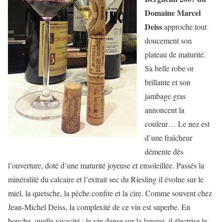
Domaine Marcel
Deiss
approche tout
doucement son
plateau de maturité.
Sa belle robe or
brillante et son
jambage gras
annoncent la
couleur… Le nez est
d’une fraîcheur
démente dès
l’ouverture, doté d’une maturité joyeuse et ensoleillée. Passés la
minéralité du calcaire et l’extrait sec du Riesling il évolue sur le
miel, la quetsche, la pêche confite et la cire. Comme souvent chez
Jean-Michel Deiss, la complexité de ce vin est superbe. En
bouche, quelle vivacité : le vin danse sur la langue, il électrise le