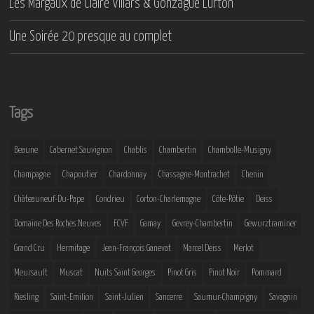
Les Margaux de Claire Villars & Gonzague Lurton
Une Soirée 20 presque au complet
Tags
Beaune
Cabernet Sauvignon
Chablis
Chambertin
Chambolle-Musigny
Champagne
Chapoutier
Chardonnay
Chassagne-Montrachet
Chenin
Châteauneuf-Du-Pape
Condrieu
Corton-Charlemagne
Côte-Rôtie
Deiss
Domaine Des Roches Neuves
FCVF
Gamay
Gevrey-Chambertin
Gewurztraminer
Grand Cru
Hermitage
Jean-François Ganevat
Marcel Deiss
Merlot
Meursault
Muscat
Nuits Saint Georges
Pinot Gris
Pinot Noir
Pommard
Riesling
Saint-Emilion
Saint-Julien
Sancerre
Saumur-Champigny
Savagnin