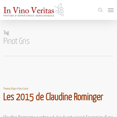
Skip
Menu
to
search
main
content
Tag
Pinot Gris
Thomas Bilger
In
Non classé
Les 2015 de Claudine Rominger