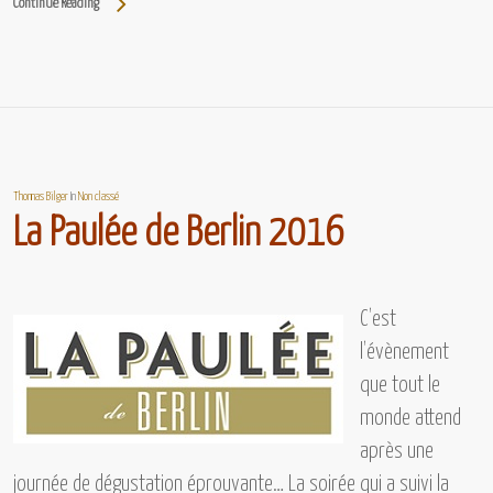
Continue Reading
Thomas Bilger
In
Non classé
La Paulée de Berlin 2016
C’est
l’évènement
que tout le
monde attend
après une
journée de dégustation éprouvante… La soirée qui a suivi la