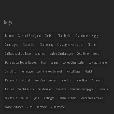
Tags
Beaune
Cabernet Sauvignon
Chablis
Chambertin
Chambolle-Musigny
Champagne
Chapoutier
Chardonnay
Chassagne-Montrachet
Chenin
Châteauneuf-Du-Pape
Condrieu
Corton-Charlemagne
Côte-Rôtie
Deiss
Domaine Des Roches Neuves
FCVF
Gamay
Gevrey-Chambertin
Gewurztraminer
Grand Cru
Hermitage
Jean-François Ganevat
Marcel Deiss
Merlot
Meursault
Muscat
Nuits Saint Georges
Pinot Gris
Pinot Noir
Pommard
Riesling
Saint-Emilion
Saint-Julien
Sancerre
Saumur-Champigny
Savagnin
Savigny-Lès-Beaune
Syrah
Taittinger
Thierry Germain
Vendanges Tardives
Vosne-Romanée
Zind-Humbrecht
Zinnkoepfle