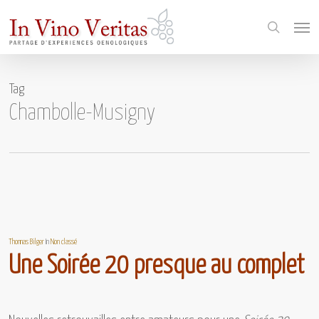
Skip
Menu
to
search
main
content
Tag
Chambolle-Musigny
Thomas Bilger
In
Non classé
Une Soirée 20 presque au complet