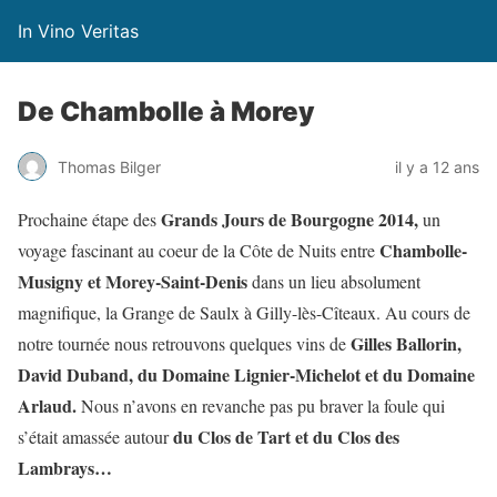
In Vino Veritas
De Chambolle à Morey
Thomas Bilger
il y a 12 ans
Grands Jours de Bourgogne 2014,
Prochaine étape des
un
Chambolle-
voyage fascinant au coeur de la Côte de Nuits entre
Musigny et Morey-Saint-Denis
dans un lieu absolument
magnifique, la Grange de Saulx à Gilly-lès-Cîteaux. Au cours de
Gilles Ballorin,
notre tournée nous retrouvons quelques vins de
David Duband, du Domaine Lignier-Michelot et du Domaine
Arlaud.
Nous n’avons en revanche pas pu braver la foule qui
du Clos de Tart et du Clos des
s’était amassée autour
Lambrays…