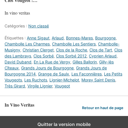
Clos Vougeot !…
In vino veritas
Catégories :
Non classé
Étiquettes :
Anne Sigaut
,
Arlaud
,
Bonnes-Mares
,
Bourgogne
,
Chambolle Les Charmes
,
Chambolle Les Sentiers
,
Chambolle-
Musigny
,
Christian Clerget
,
Clos de la Roche
,
Clos de Tart
,
Clos
des Lambrays
,
Clos Sorbé
,
Clos Sorbé 2012
,
Cyprien Arlaud
,
David Duband
,
En La Rue de Vergy
,
Gilles Ballorin
,
Gilly-lès
Cîteaux
,
Grands Jours de Bourgogne
,
Grands Jours de
Bourgogne 2014
,
Grange de Saulx
,
Les Faconnières
,
Les Petits
Vougeots
,
Les Ruchots
,
Lignier-Michelot
,
Morey Saint Denis
,
Très Girard
,
Virgile Lignier
,
Vougeot
In Vino Veritas
Retour en haut de page
Quitter la version mobile