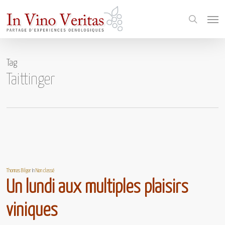
Skip
Menu
to
search
main
content
Tag
Taittinger
Thomas Bilger
In
Non classé
Un lundi aux multiples plaisirs
viniques