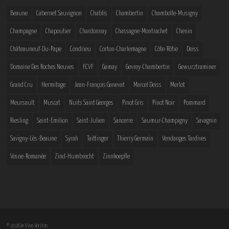
Beaune
Cabernet Sauvignon
Chablis
Chambertin
Chambolle-Musigny
Champagne
Chapoutier
Chardonnay
Chassagne-Montrachet
Chenin
Châteauneuf-Du-Pape
Condrieu
Corton-Charlemagne
Côte-Rôtie
Deiss
Domaine Des Roches Neuves
FCVF
Gamay
Gevrey-Chambertin
Gewurztraminer
Grand Cru
Hermitage
Jean-François Ganevat
Marcel Deiss
Merlot
Meursault
Muscat
Nuits Saint Georges
Pinot Gris
Pinot Noir
Pommard
Riesling
Saint-Emilion
Saint-Julien
Sancerre
Saumur-Champigny
Savagnin
Savigny-Lès-Beaune
Syrah
Taittinger
Thierry Germain
Vendanges Tardives
Vosne-Romanée
Zind-Humbrecht
Zinnkoepfle
© 2026 In Vino Veritas.