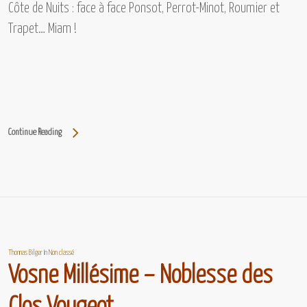
Côte de Nuits : face à face
Ponsot, Perrot-Minot, Roumier et
Trapet…
Miam !
Continue Reading
Thomas Bilger
In
Non classé
Vosne Millésime – Noblesse des