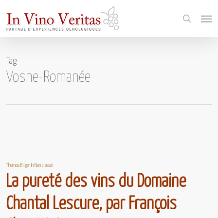
Skip
Menu
to
search
main
content
Tag
Vosne-Romanée
Thomas Bilger
In
Non classé
La pureté des vins du Domaine
Chantal Lescure, par François