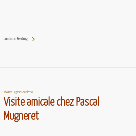
Continue Reading
Thomas Bilger
In
Non classé
Visite amicale chez Pascal
Mugneret