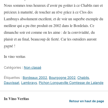
Nous sommes tous heureux d’avoir pu goûter à ce Chablis rare et
précieux à maturité, de toucher au rêve grâce à ce Clos des
Lambrays absolument excellent, et de voir un superbe exemple du
meilleur qui a pu être produit en 2002 dans le Bordelais. Ce
dimanche soir est comme on les aime : de la convivialité, du
plaisir et au final, beaucoup de fierté. Car les outsiders auront
gagné !
In vino veritas
Catégories :
Non classé
Étiquettes :
Bordeaux 2002
,
Bourgogne 2002
,
Chablis
,
Dauvissat
,
Lambrays
,
Pichon Longueville Comtesse de Lalande
In Vino Veritas
Retour en haut de page