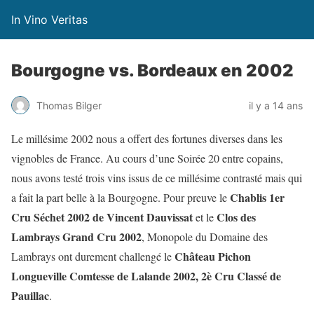
In Vino Veritas
Bourgogne vs. Bordeaux en 2002
Thomas Bilger
il y a 14 ans
Le millésime 2002 nous a offert des fortunes diverses dans les
vignobles de France. Au cours d’une Soirée 20 entre copains,
nous avons testé trois vins issus de ce millésime contrasté mais qui
Chablis 1er
a fait la part belle à la Bourgogne. Pour preuve le
Cru Séchet 2002 de Vincent Dauvissat
Clos des
et le
Lambrays Grand Cru 2002
, Monopole du Domaine des
Château Pichon
Lambrays ont durement challengé le
Longueville Comtesse de Lalande 2002, 2è Cru Classé de
Pauillac
.