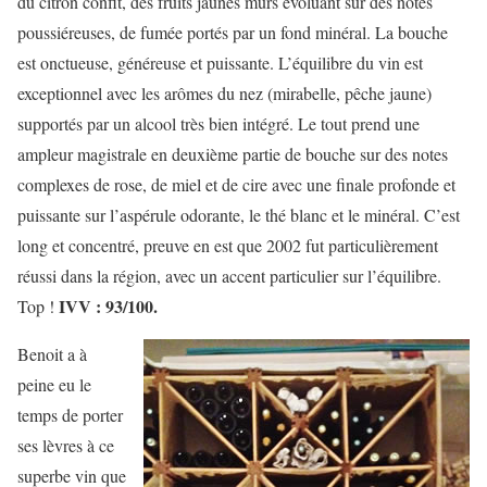
du citron confit, des fruits jaunes mûrs évoluant sur des notes
poussiéreuses, de fumée portés par un fond minéral. La bouche
est onctueuse, généreuse et puissante. L’équilibre du vin est
exceptionnel avec les arômes du nez (mirabelle, pêche jaune)
supportés par un alcool très bien intégré. Le tout prend une
ampleur magistrale en deuxième partie de bouche sur des notes
complexes de rose, de miel et de cire avec une finale profonde et
puissante sur l’aspérule odorante, le thé blanc et le minéral. C’est
long et concentré, preuve en est que 2002 fut particulièrement
réussi dans la région, avec un accent particulier sur l’équilibre.
IVV : 93/100.
Top !
Benoit a à
peine eu le
temps de porter
ses lèvres à ce
superbe vin que