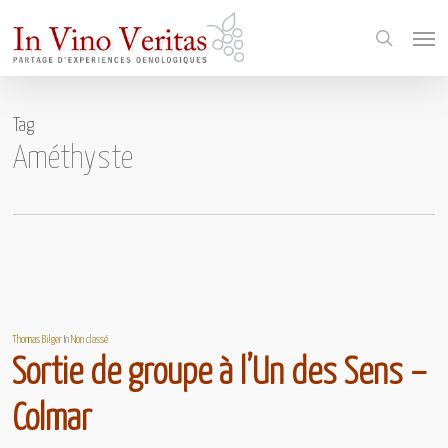
Skip
Menu
to
search
main
content
Tag
Améthyste
Thomas Bilger
In
Non classé
Sortie de groupe à l’Un des Sens –
Colmar