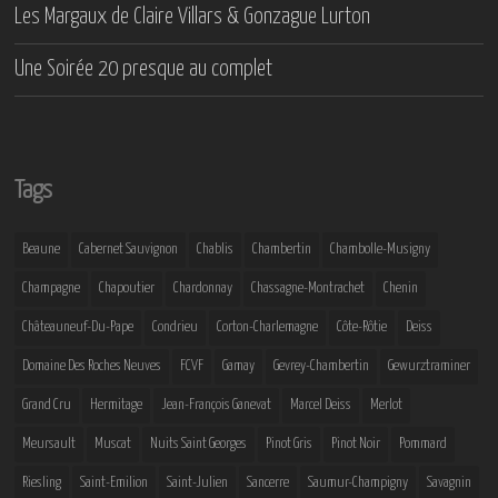
Les Margaux de Claire Villars & Gonzague Lurton
Une Soirée 20 presque au complet
Tags
Beaune
Cabernet Sauvignon
Chablis
Chambertin
Chambolle-Musigny
Champagne
Chapoutier
Chardonnay
Chassagne-Montrachet
Chenin
Châteauneuf-Du-Pape
Condrieu
Corton-Charlemagne
Côte-Rôtie
Deiss
Domaine Des Roches Neuves
FCVF
Gamay
Gevrey-Chambertin
Gewurztraminer
Grand Cru
Hermitage
Jean-François Ganevat
Marcel Deiss
Merlot
Meursault
Muscat
Nuits Saint Georges
Pinot Gris
Pinot Noir
Pommard
Riesling
Saint-Emilion
Saint-Julien
Sancerre
Saumur-Champigny
Savagnin