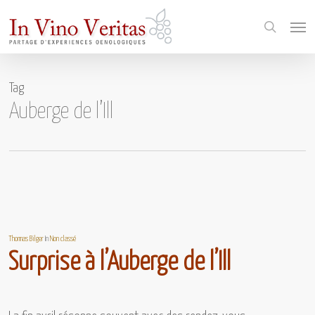
Skip
Menu
to
search
main
content
Tag
Auberge de l’Ill
Thomas Bilger
In
Non classé
Surprise à l’Auberge de l’Ill