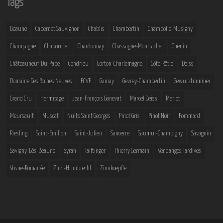
Tags
Beaune
Cabernet Sauvignon
Chablis
Chambertin
Chambolle-Musigny
Champagne
Chapoutier
Chardonnay
Chassagne-Montrachet
Chenin
Châteauneuf-Du-Pape
Condrieu
Corton-Charlemagne
Côte-Rôtie
Deiss
Domaine Des Roches Neuves
FCVF
Gamay
Gevrey-Chambertin
Gewurztraminer
Grand Cru
Hermitage
Jean-François Ganevat
Marcel Deiss
Merlot
Meursault
Muscat
Nuits Saint Georges
Pinot Gris
Pinot Noir
Pommard
Riesling
Saint-Emilion
Saint-Julien
Sancerre
Saumur-Champigny
Savagnin
Savigny-Lès-Beaune
Syrah
Taittinger
Thierry Germain
Vendanges Tardives
Vosne-Romanée
Zind-Humbrecht
Zinnkoepfle