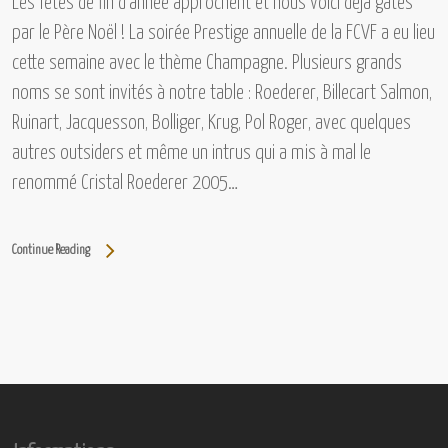
Les fêtes de fin d’année approchent et nous voici déjà gâtés
par le Père Noël ! La soirée Prestige annuelle de la FCVF a eu lieu
cette semaine avec le thème Champagne. Plusieurs grands
noms se sont invités à notre table :
Roederer, Billecart Salmon,
Ruinart, Jacquesson, Bolliger, Krug, Pol Roger,
avec quelques
autres outsiders et même un intrus qui a mis à mal le
renommé
Cristal Roederer 2005…
Continue Reading