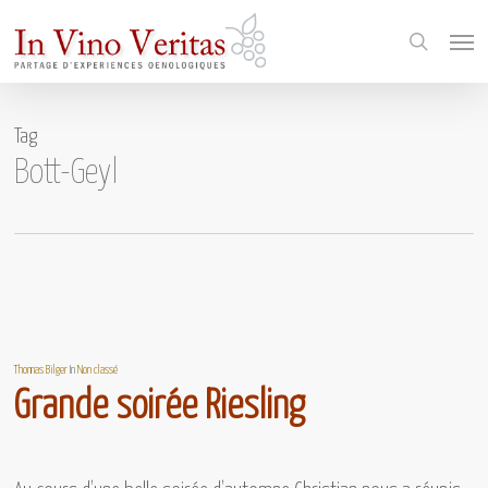
Skip
Menu
to
search
main
content
Tag
Bott-Geyl
Thomas Bilger
In
Non classé
Grande soirée Riesling