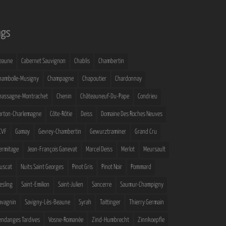
ags
eaune
Cabernet Sauvignon
Chablis
Chambertin
hambolle-Musigny
Champagne
Chapoutier
Chardonnay
hassagne-Montrachet
Chenin
Châteauneuf-Du-Pape
Condrieu
orton-Charlemagne
Côte-Rôtie
Deiss
Domaine Des Roches Neuves
CVF
Gamay
Gevrey-Chambertin
Gewurztraminer
Grand Cru
ermitage
Jean-François Ganevat
Marcel Deiss
Merlot
Meursault
uscat
Nuits Saint Georges
Pinot Gris
Pinot Noir
Pommard
iesling
Saint-Emilion
Saint-Julien
Sancerre
Saumur-Champigny
avagnin
Savigny-Lès-Beaune
Syrah
Taittinger
Thierry Germain
endanges Tardives
Vosne-Romanée
Zind-Humbrecht
Zinnkoepfle