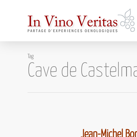
Skip
to
main
content
Tag
Cave de Castelm
Jean-Michel Bo