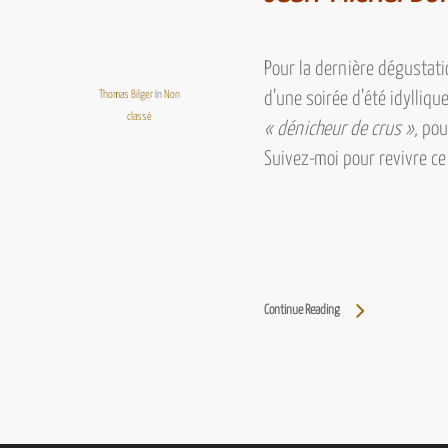
Pour la dernière dégustati
Thomas Bilger
In
Non
d’une soirée d’été idylli
classé
« dénicheur de crus »,
pour
Suivez-moi pour revivre c
Continue Reading