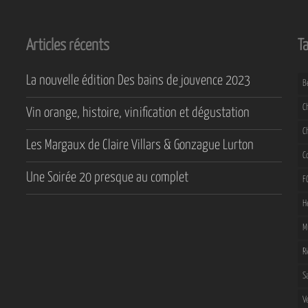
Articles récents
T
La nouvelle édition Des bains de jouvence 2023
B
C
Vin orange, histoire, vinification et dégustation
C
Les Margaux de Claire Villars & Gonzague Lurton
C
Une Soirée 20 presque au complet
F
H
M
R
S
V