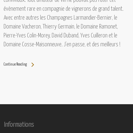
conviviaux. Tout amateur de vin ne pouvait pas rater cet
évènement rare en compagnie de vignerons de grand talent.
Avec entre autres
les Champagnes Larmandier-Bernier, le
Domaine Vacheron, Thierry Germain, le Domaine Ramonet,
Pierre-Yves Colin-Morey, David Duband, Yves Cuilleron et le
Domaine Cosse-Maisonneuve.
J’en passe, et des meilleurs !
Continue Reading
Informations