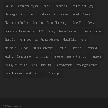
Beaune
Cabernet Sauvignon
Chablis
Chambertin
Chambolle-Musigny
Champagne
Chapoutier
Chardonnay
Chassagne-Montrachet
Chenin
Châteauneuf-Du-Pape
Condrieu
Corton-Charlemagne
Côte-Rôtie
Deiss
Domaine Des Roches Neuves
FCVF
Gamay
Gevrey-Chambertin
Gewurztraminer
Grand Cru
Hermitage
Jean-François Ganevat
Marcel Deiss
Merlot
Meursault
Muscat
Nuits Saint Georges
Pinot Gris
Pinot Noir
Pommard
Riesling
Saint-Emilion
Saint-Julien
Sancerre
Saumur-Champigny
Savagnin
Savigny-Lès-Beaune
Syrah
Taittinger
Thierry Germain
Vendanges Tardives
Vosne-Romanée
Zind-Humbrecht
Zinnkoepfle
© 2026 In Vino Veritas.