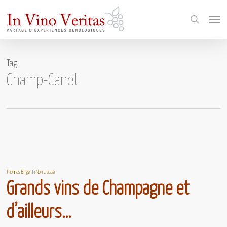
Skip
Menu
to
search
main
content
Tag
Champ-Canet
Thomas Bilger
In
Non classé
Grands vins de Champagne et
d’ailleurs…