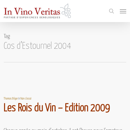
Skip
Menu
to
search
main
content
Tag
Cos d’Estournel 2004
Thomas Bilger
In
Non classé
Les Rois du Vin – Edition 2009