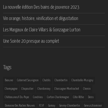
La nouvelle édition Des bains de jouvence 2023
Vin orange, histoire, vinification et dégustation
Les Margaux de Claire Villars & Gonzague Lurton
Une Soirée 20 presque au complet
Tags
Beaune
Cabernet Sauvignon
Chablis
Chambertin
Chambolle-Musigny
Champagne
Chapoutier
Chardonnay
Chassagne-Montrachet
Chenin
Châteauneuf-Du-Pape
Condrieu
Corton-Charlemagne
Côte-Rôtie
Deiss
Domaine Des Roches Neuves
FCVF
Gamay
Gevrey-Chambertin
Gewurztraminer