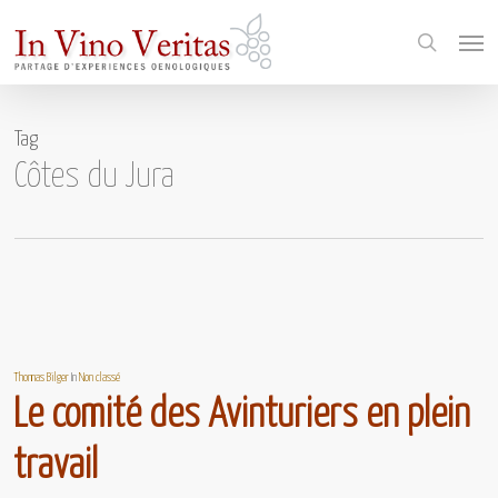
Skip
Menu
to
search
main
content
Tag
Côtes du Jura
Thomas Bilger
In
Non classé
Le comité des Avinturiers en plein
travail