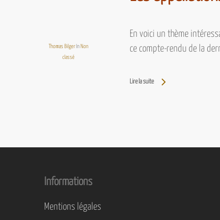
En voici un thème intéressa
Thomas Bilger
In
Non
ce compte-rendu de la der
classé
Lire la suite
Informations
Mentions légales