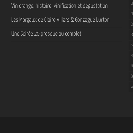
C
Vin orange, histoire, vinification et dégustation
C
Les Margaux de Claire Villars & Gonzague Lurton
C
Une Soirée 20 presque au complet
F
H
M
R
S
V