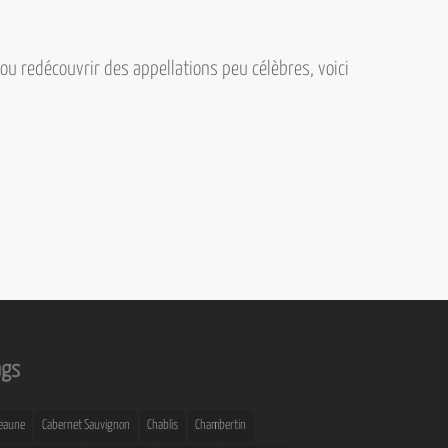
 ou redécouvrir des appellations peu célèbres, voici
ags
eaune
Cabernet Sauvignon
Chablis
Chambertin