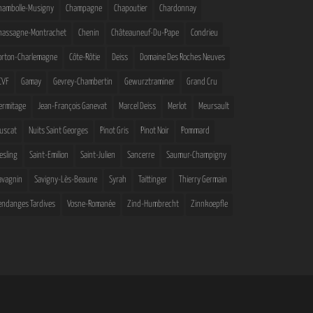
hambolle-Musigny
Champagne
Chapoutier
Chardonnay
hassagne-Montrachet
Chenin
Châteauneuf-Du-Pape
Condrieu
orton-Charlemagne
Côte-Rôtie
Deiss
Domaine Des Roches Neuves
CVF
Gamay
Gevrey-Chambertin
Gewurztraminer
Grand Cru
ermitage
Jean-François Ganevat
Marcel Deiss
Merlot
Meursault
uscat
Nuits Saint Georges
Pinot Gris
Pinot Noir
Pommard
iesling
Saint-Emilion
Saint-Julien
Sancerre
Saumur-Champigny
avagnin
Savigny-Lès-Beaune
Syrah
Taittinger
Thierry Germain
endanges Tardives
Vosne-Romanée
Zind-Humbrecht
Zinnkoepfle