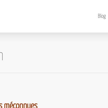
Blog
n
ns méconnues