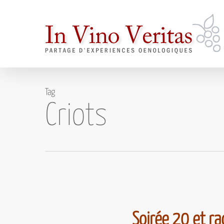
Skip
to
main
content
Tag
Criots
Soirée 20 et ra