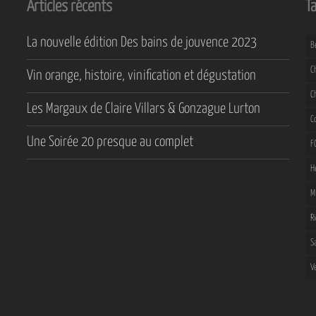
Articles récents
T
La nouvelle édition Des bains de jouvence 2023
B
C
Vin orange, histoire, vinification et dégustation
C
Les Margaux de Claire Villars & Gonzague Lurton
C
Une Soirée 20 presque au complet
F
H
M
R
S
V