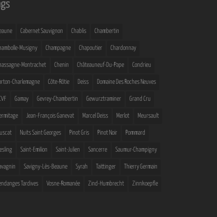
ags
eaune
Cabernet Sauvignon
Chablis
Chambertin
hambolle-Musigny
Champagne
Chapoutier
Chardonnay
hassagne-Montrachet
Chenin
Châteauneuf-Du-Pape
Condrieu
orton-Charlemagne
Côte-Rôtie
Deiss
Domaine Des Roches Neuves
CVF
Gamay
Gevrey-Chambertin
Gewurztraminer
Grand Cru
ermitage
Jean-François Ganevat
Marcel Deiss
Merlot
Meursault
uscat
Nuits Saint Georges
Pinot Gris
Pinot Noir
Pommard
iesling
Saint-Emilion
Saint-Julien
Sancerre
Saumur-Champigny
avagnin
Savigny-Lès-Beaune
Syrah
Taittinger
Thierry Germain
endanges Tardives
Vosne-Romanée
Zind-Humbrecht
Zinnkoepfle