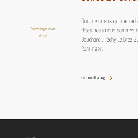
Quoi de mieux qu’une racle
Thomas Bilger
In
Non
fêtes nous nous sommes re
classé
Bouchard ; Féchy Le Brez 
Rominger.
Continue Reading