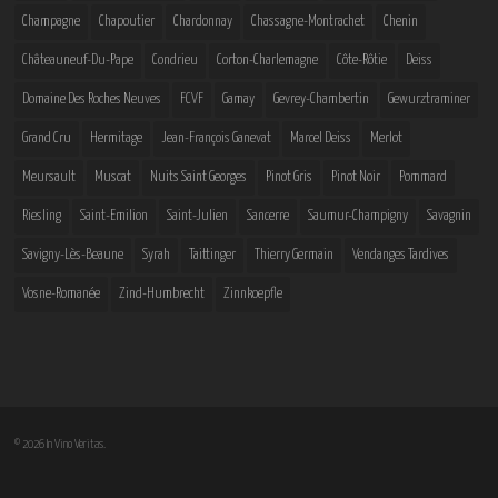
Champagne
Chapoutier
Chardonnay
Chassagne-Montrachet
Chenin
Châteauneuf-Du-Pape
Condrieu
Corton-Charlemagne
Côte-Rôtie
Deiss
Domaine Des Roches Neuves
FCVF
Gamay
Gevrey-Chambertin
Gewurztraminer
Grand Cru
Hermitage
Jean-François Ganevat
Marcel Deiss
Merlot
Meursault
Muscat
Nuits Saint Georges
Pinot Gris
Pinot Noir
Pommard
Riesling
Saint-Emilion
Saint-Julien
Sancerre
Saumur-Champigny
Savagnin
Savigny-Lès-Beaune
Syrah
Taittinger
Thierry Germain
Vendanges Tardives
Vosne-Romanée
Zind-Humbrecht
Zinnkoepfle
© 2026 In Vino Veritas.