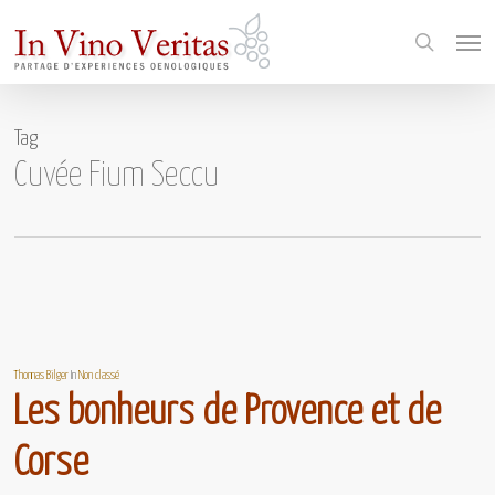
Skip
Menu
to
search
main
content
Tag
Cuvée Fium Seccu
Thomas Bilger
In
Non classé
Les bonheurs de Provence et de
Corse