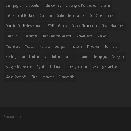
Champagne
Chapoutier
Chardonnay
Chassagne-Montrachet
Chenin
Châteauneuf-Du-Pape
Condrieu
Corton-Charlemagne
Côte-Rôtie
Deiss
Domaine Des Roches Neuves
FCVF
Gamay
Gevrey-Chambertin
Gewurztraminer
Grand Cru
Hermitage
Jean-François Ganevat
Marcel Deiss
Merlot
Meursault
Muscat
Nuits Saint Georges
Pinot Gris
Pinot Noir
Pommard
Riesling
Saint-Emilion
Saint-Julien
Sancerre
Saumur-Champigny
Savagnin
Savigny-Lès-Beaune
Syrah
Taittinger
Thierry Germain
Vendanges Tardives
Vosne-Romanée
Zind-Humbrecht
Zinnkoepfle
© 2026 In Vino Veritas.