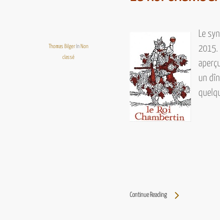
Le syn
Thomas Bilger
In
Non
2015.
classé
aperçu
un dî
quelqu
Continue Reading