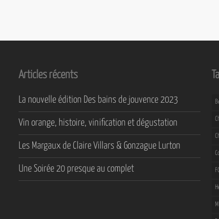
Articles récents
T
La nouvelle édition Des bains de jouvence 2023
B
C
Vin orange, histoire, vinification et dégustation
C
Les Margaux de Claire Villars & Gonzague Lurton
C
Une Soirée 20 presque au complet
F
H
M