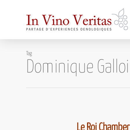
Skip
to
main
content
Tag
Dominique Gallo
Le Roi Chamber