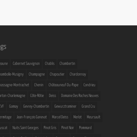
ags
eaune
Cabernet Sauvignon
Chablis
Chambertin
hambolle-Musigny
Champagne
Chapoutier
Chardonnay
hassagne-Montrachet
Chenin
Châteauneuf-Du-Pape
Condrieu
orton-Charlemagne
Côte-Rôtie
Deiss
Domaine Des Roches Neuves
CVF
Gamay
Gevrey-Chambertin
Gewurztraminer
Grand Cru
ermitage
Jean-François Ganevat
Marcel Deiss
Merlot
Meursault
uscat
Nuits Saint Georges
Pinot Gris
Pinot Noir
Pommard