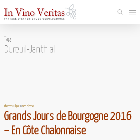
Skip
Menu
to
search
main
content
Tag
Dureuil-Janthial
Thomas Bilger
In
Non classé
Grands Jours de Bourgogne 2016
– En Côte Chalonnaise