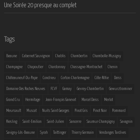
Une Soirée 20 presque au complet
Tags
Beaune
Cabernet Sauvignon
Chablis
Chambertin
Chambolle-Musigny
Champagne
Chapoutier
Chardonnay
Chassagne-Montrachet
Chenin
Châteauneuf-Du-Pape
Condrieu
Corton-Charlemagne
Côte-Rôtie
Deiss
Domaine Des Roches Neuves
FCVF
Gamay
Gevrey-Chambertin
Gewurztraminer
Grand Cru
Hermitage
Jean-François Ganevat
Marcel Deiss
Merlot
Meursault
Muscat
Nuits Saint Georges
Pinot Gris
Pinot Noir
Pommard
Riesling
Saint-Emilion
Saint-Julien
Sancerre
Saumur-Champigny
Savagnin
Savigny-Lès-Beaune
Syrah
Taittinger
Thierry Germain
Vendanges Tardives