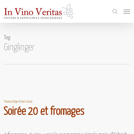
Skip
Menu
to
search
main
content
Tag
Ginglinger
Thomas Bilger
In
Non classé
Soirée 20 et fromages