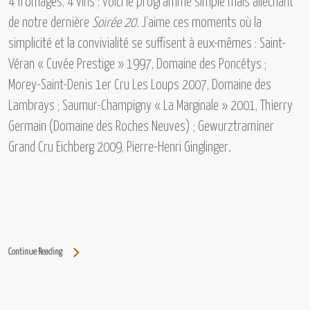
4 fromages, 4 vins : voici le programme simple mais alléchant
de notre dernière
Soirée 20.
J’aime ces moments où la
simplicité et la convivialité se suffisent à eux-mêmes :
Saint-
Véran « Cuvée Prestige » 1997, Domaine des Poncétys ;
Morey-Saint-Denis 1er Cru Les Loups 2007, Domaine des
Lambrays ; Saumur-Champigny « La Marginale » 2001, Thierry
Germain (Domaine des Roches Neuves) ; Gewurztraminer
Grand Cru Eichberg 2009, Pierre-Henri Ginglinger.
Continue Reading