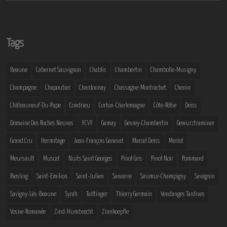
Tags
Beaune
Cabernet Sauvignon
Chablis
Chambertin
Chambolle-Musigny
Champagne
Chapoutier
Chardonnay
Chassagne-Montrachet
Chenin
Châteauneuf-Du-Pape
Condrieu
Corton-Charlemagne
Côte-Rôtie
Deiss
Domaine Des Roches Neuves
FCVF
Gamay
Gevrey-Chambertin
Gewurztraminer
Grand Cru
Hermitage
Jean-François Ganevat
Marcel Deiss
Merlot
Meursault
Muscat
Nuits Saint Georges
Pinot Gris
Pinot Noir
Pommard
Riesling
Saint-Emilion
Saint-Julien
Sancerre
Saumur-Champigny
Savagnin
Savigny-Lès-Beaune
Syrah
Taittinger
Thierry Germain
Vendanges Tardives
Vosne-Romanée
Zind-Humbrecht
Zinnkoepfle