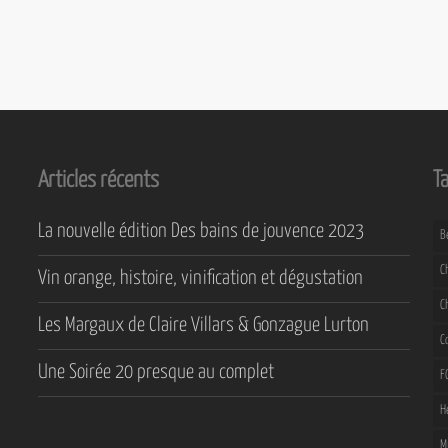
Articles récents
T
La nouvelle édition Des bains de jouvence 2023
B
C
Vin orange, histoire, vinification et dégustation
C
Les Margaux de Claire Villars & Gonzague Lurton
C
Une Soirée 20 presque au complet
F
H
M