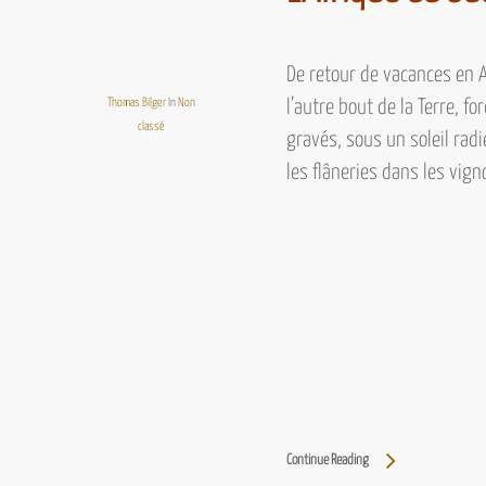
De retour de vacances en
Thomas Bilger
In
Non
l’autre bout de la Terre, 
classé
gravés, sous un soleil radi
les flâneries dans
les vign
Continue Reading