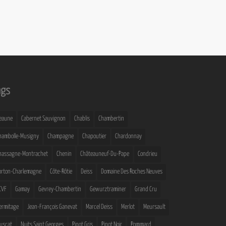
ags
eaune
Cabernet Sauvignon
Chablis
Chambertin
hambolle-Musigny
Champagne
Chapoutier
Chardonnay
hassagne-Montrachet
Chenin
Châteauneuf-Du-Pape
Condrieu
orton-Charlemagne
Côte-Rôtie
Deiss
Domaine Des Roches Neuves
CVF
Gamay
Gevrey-Chambertin
Gewurztraminer
Grand Cru
ermitage
Jean-François Ganevat
Marcel Deiss
Merlot
Meursault
uscat
Nuits Saint Georges
Pinot Gris
Pinot Noir
Pommard