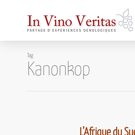
Skip
to
main
content
Tag
Kanonkop
L’Afrique du Su