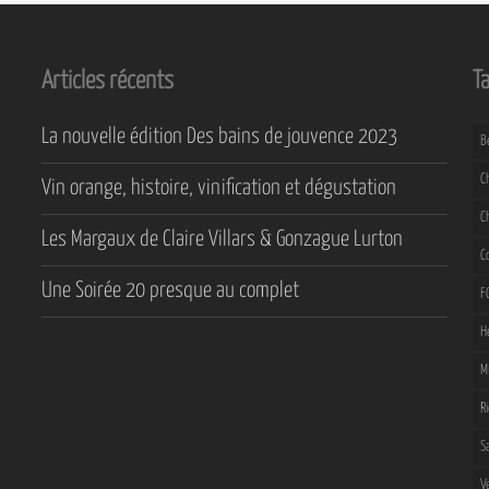
Articles récents
T
La nouvelle édition Des bains de jouvence 2023
B
C
Vin orange, histoire, vinification et dégustation
C
Les Margaux de Claire Villars & Gonzague Lurton
C
Une Soirée 20 presque au complet
F
H
M
R
S
V