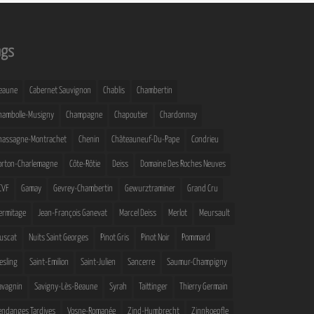
ags
eaune
Cabernet Sauvignon
Chablis
Chambertin
hambolle-Musigny
Champagne
Chapoutier
Chardonnay
hassagne-Montrachet
Chenin
Châteauneuf-Du-Pape
Condrieu
orton-Charlemagne
Côte-Rôtie
Deiss
Domaine Des Roches Neuves
CVF
Gamay
Gevrey-Chambertin
Gewurztraminer
Grand Cru
ermitage
Jean-François Ganevat
Marcel Deiss
Merlot
Meursault
uscat
Nuits Saint Georges
Pinot Gris
Pinot Noir
Pommard
iesling
Saint-Emilion
Saint-Julien
Sancerre
Saumur-Champigny
avagnin
Savigny-Lès-Beaune
Syrah
Taittinger
Thierry Germain
endanges Tardives
Vosne-Romanée
Zind-Humbrecht
Zinnkoepfle