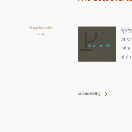
Thomas Bilger
In
Non
Après
classé
vins 
cette
et d
Continue Reading