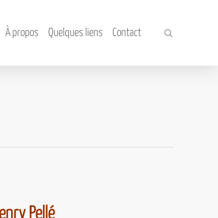
À propos
Quelques liens
Contact
search
enry Pellé