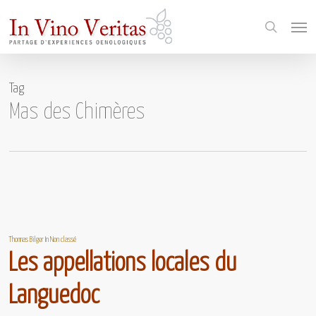
Skip
Menu
to
search
main
content
Tag
Mas des Chimères
Thomas Bilger
In
Non classé
Les appellations locales du
Languedoc