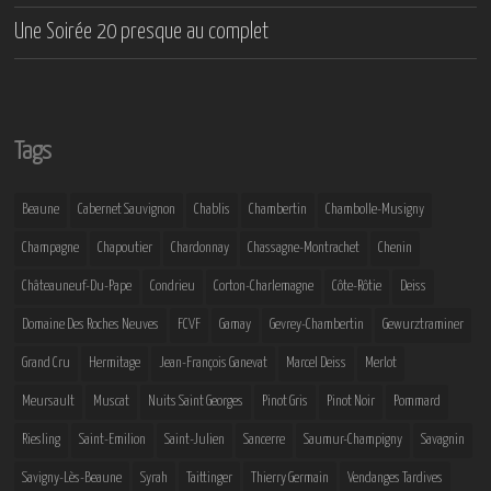
Une Soirée 20 presque au complet
Tags
Beaune
Cabernet Sauvignon
Chablis
Chambertin
Chambolle-Musigny
Champagne
Chapoutier
Chardonnay
Chassagne-Montrachet
Chenin
Châteauneuf-Du-Pape
Condrieu
Corton-Charlemagne
Côte-Rôtie
Deiss
Domaine Des Roches Neuves
FCVF
Gamay
Gevrey-Chambertin
Gewurztraminer
Grand Cru
Hermitage
Jean-François Ganevat
Marcel Deiss
Merlot
Meursault
Muscat
Nuits Saint Georges
Pinot Gris
Pinot Noir
Pommard
Riesling
Saint-Emilion
Saint-Julien
Sancerre
Saumur-Champigny
Savagnin
Savigny-Lès-Beaune
Syrah
Taittinger
Thierry Germain
Vendanges Tardives