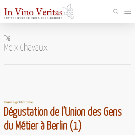
Skip
Menu
to
search
main
content
Tag
Meix Chavaux
Thomas Bilger
In
Non classé
Dégustation de l’Union des Gens
du Métier à Berlin (1)