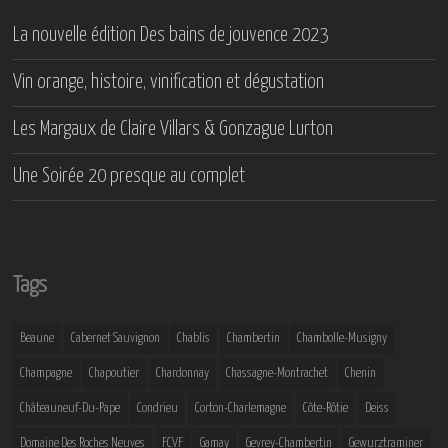
La nouvelle édition Des bains de jouvence 2023
Vin orange, histoire, vinification et dégustation
Les Margaux de Claire Villars & Gonzague Lurton
Une Soirée 20 presque au complet
Tags
Beaune
Cabernet Sauvignon
Chablis
Chambertin
Chambolle-Musigny
Champagne
Chapoutier
Chardonnay
Chassagne-Montrachet
Chenin
Châteauneuf-Du-Pape
Condrieu
Corton-Charlemagne
Côte-Rôtie
Deiss
Domaine Des Roches Neuves
FCVF
Gamay
Gevrey-Chambertin
Gewurztraminer