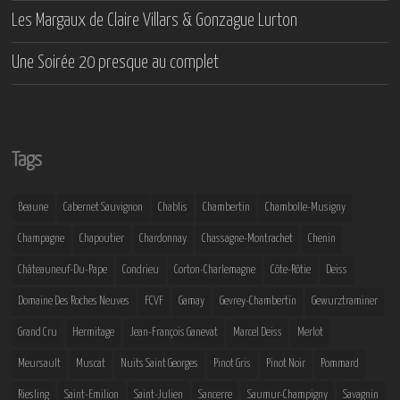
Les Margaux de Claire Villars & Gonzague Lurton
Une Soirée 20 presque au complet
Tags
Beaune
Cabernet Sauvignon
Chablis
Chambertin
Chambolle-Musigny
Champagne
Chapoutier
Chardonnay
Chassagne-Montrachet
Chenin
Châteauneuf-Du-Pape
Condrieu
Corton-Charlemagne
Côte-Rôtie
Deiss
Domaine Des Roches Neuves
FCVF
Gamay
Gevrey-Chambertin
Gewurztraminer
Grand Cru
Hermitage
Jean-François Ganevat
Marcel Deiss
Merlot
Meursault
Muscat
Nuits Saint Georges
Pinot Gris
Pinot Noir
Pommard
Riesling
Saint-Emilion
Saint-Julien
Sancerre
Saumur-Champigny
Savagnin