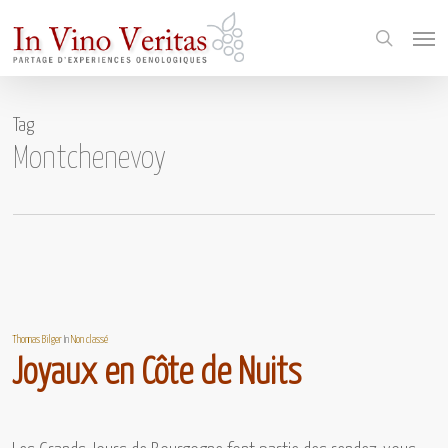
Skip
Menu
to
search
main
content
Tag
Montchenevoy
Thomas Bilger
In
Non classé
Joyaux en Côte de Nuits