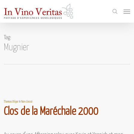
Skip
Menu
to
search
main
content
Tag
Mugnier
Thomas Bilger
In
Non classé
Clos de la Maréchale 2000