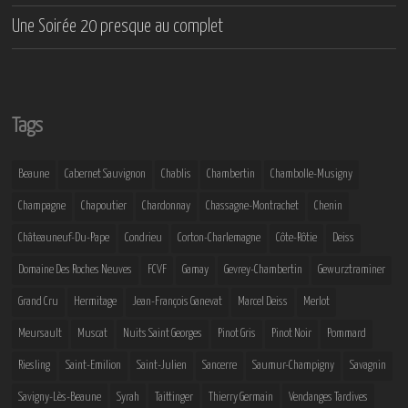
Une Soirée 20 presque au complet
Tags
Beaune
Cabernet Sauvignon
Chablis
Chambertin
Chambolle-Musigny
Champagne
Chapoutier
Chardonnay
Chassagne-Montrachet
Chenin
Châteauneuf-Du-Pape
Condrieu
Corton-Charlemagne
Côte-Rôtie
Deiss
Domaine Des Roches Neuves
FCVF
Gamay
Gevrey-Chambertin
Gewurztraminer
Grand Cru
Hermitage
Jean-François Ganevat
Marcel Deiss
Merlot
Meursault
Muscat
Nuits Saint Georges
Pinot Gris
Pinot Noir
Pommard
Riesling
Saint-Emilion
Saint-Julien
Sancerre
Saumur-Champigny
Savagnin
Savigny-Lès-Beaune
Syrah
Taittinger
Thierry Germain
Vendanges Tardives