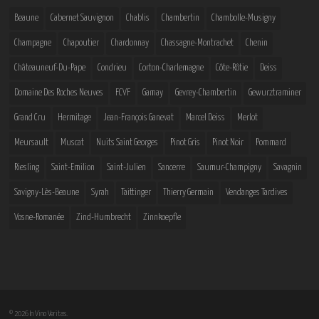
Beaune
Cabernet Sauvignon
Chablis
Chambertin
Chambolle-Musigny
Champagne
Chapoutier
Chardonnay
Chassagne-Montrachet
Chenin
Châteauneuf-Du-Pape
Condrieu
Corton-Charlemagne
Côte-Rôtie
Deiss
Domaine Des Roches Neuves
FCVF
Gamay
Gevrey-Chambertin
Gewurztraminer
Grand Cru
Hermitage
Jean-François Ganevat
Marcel Deiss
Merlot
Meursault
Muscat
Nuits Saint Georges
Pinot Gris
Pinot Noir
Pommard
Riesling
Saint-Emilion
Saint-Julien
Sancerre
Saumur-Champigny
Savagnin
Savigny-Lès-Beaune
Syrah
Taittinger
Thierry Germain
Vendanges Tardives
Vosne-Romanée
Zind-Humbrecht
Zinnkoepfle
© 2026 In Vino Veritas.