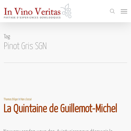
Skip
Menu
to
search
main
content
Tag
Pinot Gris SGN
Thomas Bilger
In
Non classé
La Quintaine de Guillemot-Michel