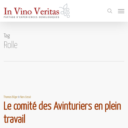
Skip
Menu
to
search
main
content
Tag
Rolle
Thomas Bilger
In
Non classé
Le comité des Avinturiers en plein
travail