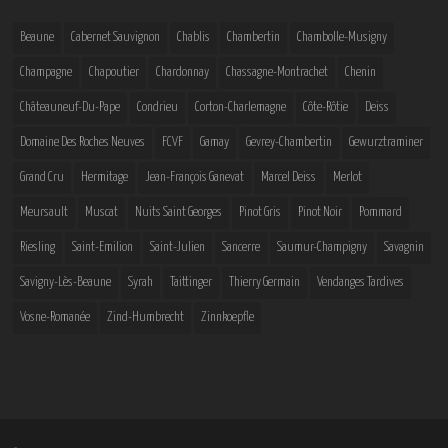
Beaune
Cabernet Sauvignon
Chablis
Chambertin
Chambolle-Musigny
Champagne
Chapoutier
Chardonnay
Chassagne-Montrachet
Chenin
Châteauneuf-Du-Pape
Condrieu
Corton-Charlemagne
Côte-Rôtie
Deiss
Domaine Des Roches Neuves
FCVF
Gamay
Gevrey-Chambertin
Gewurztraminer
Grand Cru
Hermitage
Jean-François Ganevat
Marcel Deiss
Merlot
Meursault
Muscat
Nuits Saint Georges
Pinot Gris
Pinot Noir
Pommard
Riesling
Saint-Emilion
Saint-Julien
Sancerre
Saumur-Champigny
Savagnin
Savigny-Lès-Beaune
Syrah
Taittinger
Thierry Germain
Vendanges Tardives
Vosne-Romanée
Zind-Humbrecht
Zinnkoepfle