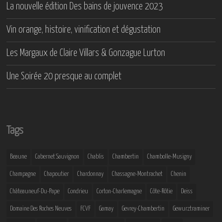
La nouvelle édition Des bains de jouvence 2023
Vin orange, histoire, vinification et dégustation
Les Margaux de Claire Villars & Gonzague Lurton
Une Soirée 20 presque au complet
Tags
Beaune
Cabernet Sauvignon
Chablis
Chambertin
Chambolle-Musigny
Champagne
Chapoutier
Chardonnay
Chassagne-Montrachet
Chenin
Châteauneuf-Du-Pape
Condrieu
Corton-Charlemagne
Côte-Rôtie
Deiss
Domaine Des Roches Neuves
FCVF
Gamay
Gevrey-Chambertin
Gewurztraminer