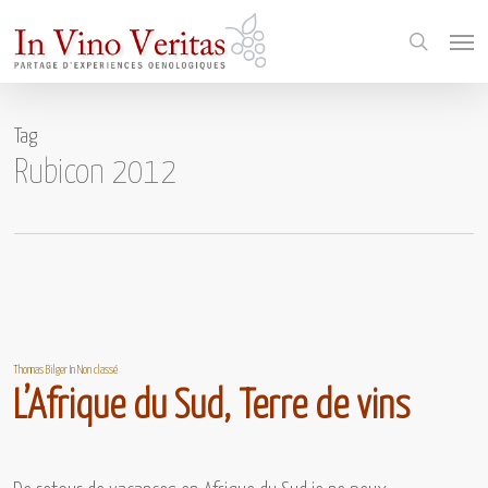
Skip
Menu
to
search
main
content
Tag
Rubicon 2012
Thomas Bilger
In
Non classé
L’Afrique du Sud, Terre de vins