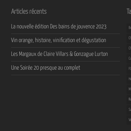
Articles récents
T
La nouvelle édition Des bains de jouvence 2023
B
C
Vin orange, histoire, vinification et dégustation
C
Les Margaux de Claire Villars & Gonzague Lurton
C
Une Soirée 20 presque au complet
F
H
M
R
S
V