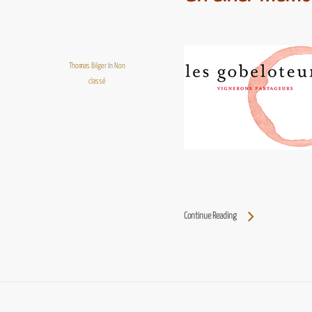
Thomas Bilger
In
Non
classé
Continue Reading