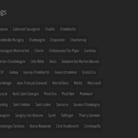
ags
eaune
Cabernet Sauvignon
Chablis
Chambertin
hambolle-Musigny
Champagne
Chapoutier
Chardonnay
hassagne-Montrachet
Chenin
Châteauneuf-Du-Pape
Condrieu
orton-Charlemagne
Côte-Rôtie
Deiss
Domaine Des Roches Neuves
CVF
Gamay
Gevrey-Chambertin
Gewurztraminer
Grand Cru
ermitage
Jean-François Ganevat
Marcel Deiss
Merlot
Meursault
uscat
Nuits Saint Georges
Pinot Gris
Pinot Noir
Pommard
iesling
Saint-Emilion
Saint-Julien
Sancerre
Saumur-Champigny
avagnin
Savigny-Lès-Beaune
Syrah
Taittinger
Thierry Germain
endanges Tardives
Vosne-Romanée
Zind-Humbrecht
Zinnkoepfle