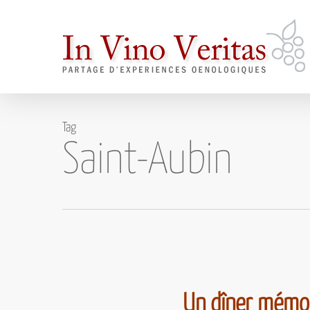
Skip
to
main
content
Tag
Saint-Aubin
Un dîner mémor