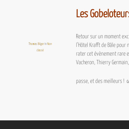
Les Gobeloteur
Retour sur un moment exce
Thomas Bilger
In
Non
l’Hôtel Krafft
de Bâle pour n
classé
rater cet évènement rare 
Vacheron, Thierry Germain
passe, et des meilleurs !
C