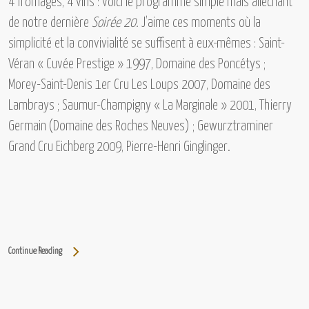
4 fromages, 4 vins : voici le programme simple mais alléchant
de notre dernière
Soirée 20.
J’aime ces moments où la
simplicité et la convivialité se suffisent à eux-mêmes :
Saint-
Véran « Cuvée Prestige » 1997, Domaine des Poncétys ;
Morey-Saint-Denis 1er Cru Les Loups 2007, Domaine des
Lambrays ; Saumur-Champigny « La Marginale » 2001, Thierry
Germain (Domaine des Roches Neuves) ; Gewurztraminer
Grand Cru Eichberg 2009, Pierre-Henri Ginglinger.
Continue Reading