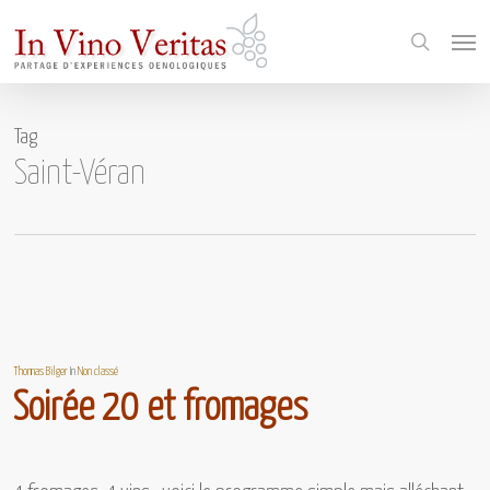
Skip
Menu
to
search
main
content
Tag
Saint-Véran
Thomas Bilger
In
Non classé
Soirée 20 et fromages