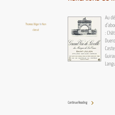
Au dé
Thomas Bilger
In
Non
d’abo
classé
:
Chât
Duero
Caste
Guira
Langu
Continue Reading