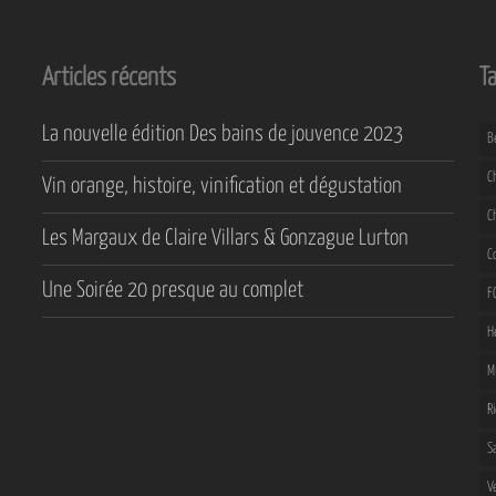
Articles récents
T
La nouvelle édition Des bains de jouvence 2023
B
C
Vin orange, histoire, vinification et dégustation
C
Les Margaux de Claire Villars & Gonzague Lurton
C
Une Soirée 20 presque au complet
F
H
M
R
S
V