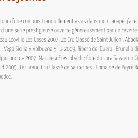
tour d’une rue puis tranquillement assis dans mon canapé, j’ai eu
rd une série prestigieuse ouverte généreusement par un caviste 
eau Léoville Les Cases 2007, 2è Cru Classé de Saint-Julien ; Aba
 ; Vega Sicilia « Valbuena 5° » 2009, Ribera del Duero ; Brunello 
lgiocondo »
2007, Marchesi Frescobaldi ; Côte du Jura Savagnin 
ud 2005, 1er Grand Cru Classé de Sauternes ; Domaine de Peyre R
edoc.