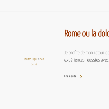
Rome ou la dolc
Je profite de mon retour d
Thomas Bilger
In
Non
expériences réussies avec
classé
Lire la suite