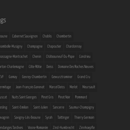
ags
eaune
Cabernet Sauvignon
Chablis
Chambertin
hambolle-Musigny
Champagne
Chapoutier
Chardonnay
hassagne-Montrachet
Chenin
Châteauneuf-Du-Pape
Condrieu
orton-Charlemagne
Côte-Rôtie
Deiss
Domaine Des Roches Neuves
CVF
Gamay
Gevrey-Chambertin
Gewurztraminer
Grand Cru
ermitage
Jean-François Ganevat
Marcel Deiss
Merlot
Meursault
uscat
Nuits Saint Georges
Pinot Gris
Pinot Noir
Pommard
iesling
Saint-Emilion
Saint-Julien
Sancerre
Saumur-Champigny
avagnin
Savigny-Lès-Beaune
Syrah
Taittinger
Thierry Germain
endanges Tardives
Vosne-Romanée
Zind-Humbrecht
Zinnkoepfle