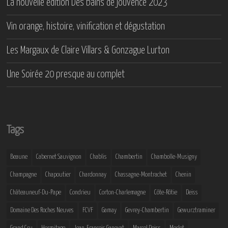
La nouvelle édition Des bains de jouvence 2023
Vin orange, histoire, vinification et dégustation
Les Margaux de Claire Villars & Gonzague Lurton
Une Soirée 20 presque au complet
Tags
Beaune
Cabernet Sauvignon
Chablis
Chambertin
Chambolle-Musigny
Champagne
Chapoutier
Chardonnay
Chassagne-Montrachet
Chenin
Châteauneuf-Du-Pape
Condrieu
Corton-Charlemagne
Côte-Rôtie
Deiss
Domaine Des Roches Neuves
FCVF
Gamay
Gevrey-Chambertin
Gewurztraminer