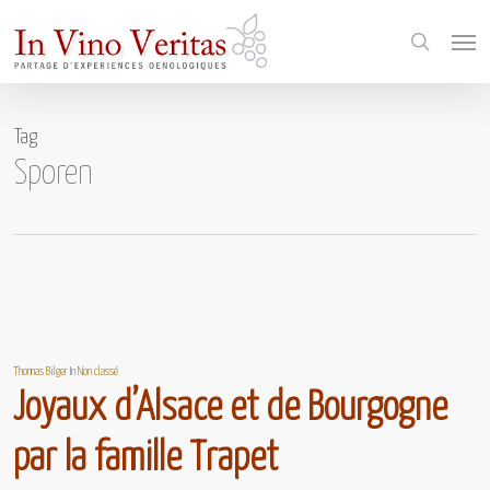
Skip
Menu
to
search
main
content
Tag
Sporen
Thomas Bilger
In
Non classé
Joyaux d’Alsace et de Bourgogne
par la famille Trapet