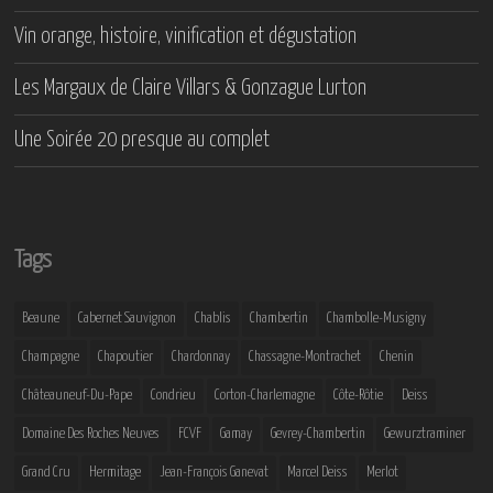
Vin orange, histoire, vinification et dégustation
Les Margaux de Claire Villars & Gonzague Lurton
Une Soirée 20 presque au complet
Tags
Beaune
Cabernet Sauvignon
Chablis
Chambertin
Chambolle-Musigny
Champagne
Chapoutier
Chardonnay
Chassagne-Montrachet
Chenin
Châteauneuf-Du-Pape
Condrieu
Corton-Charlemagne
Côte-Rôtie
Deiss
Domaine Des Roches Neuves
FCVF
Gamay
Gevrey-Chambertin
Gewurztraminer
Grand Cru
Hermitage
Jean-François Ganevat
Marcel Deiss
Merlot