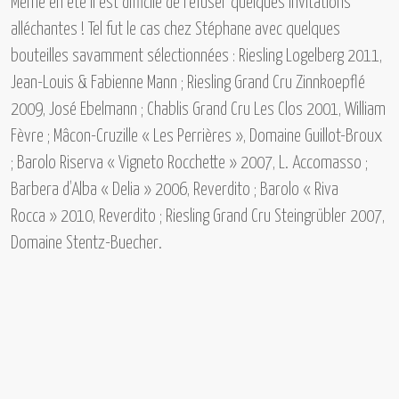
Même en été il est difficile de refuser quelques invitations
alléchantes ! Tel fut le cas chez Stéphane avec quelques
bouteilles savamment sélectionnées :
Riesling Logelberg 2011,
Jean-Louis & Fabienne Mann ; Riesling Grand Cru Zinnkoepflé
2009, José Ebelmann ; Chablis Grand Cru Les Clos 2001, William
Fèvre ; Mâcon-Cruzille « Les Perrières », Domaine Guillot-Broux
; Barolo Riserva « Vigneto Rocchette » 2007, L. Accomasso ;
Barbera d’Alba « Delia » 2006, Reverdito ; Barolo « Riva
Rocca » 2010, Reverdito ; Riesling Grand Cru Steingrübler 2007,
Domaine Stentz-Buecher.