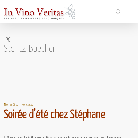
Skip
Menu
to
search
main
content
Tag
Stentz-Buecher
Thomas Bilger
In
Non classé
Soirée d’été chez Stéphane