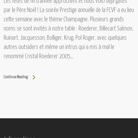
Les fêtes de fin d’année approchent et nous voici déjà gâtés
par le Père Noël ! La soirée Prestige annuelle de la FCVF a eu lieu
cette semaine avec le thème Champagne. Plusieurs grands
noms se sont invités à notre table :
Roederer, Billecart Salmon,
Ruinart, Jacquesson, Bolliger, Krug, Pol Roger,
avec quelques
autres outsiders et même un intrus qui a mis à mal le
renommé
Cristal Roederer 2005…
Continue Reading