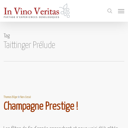
Skip
Menu
to
search
main
content
Tag
Taittinger Prélude
Thomas Bilger
In
Non classé
Champagne Prestige !