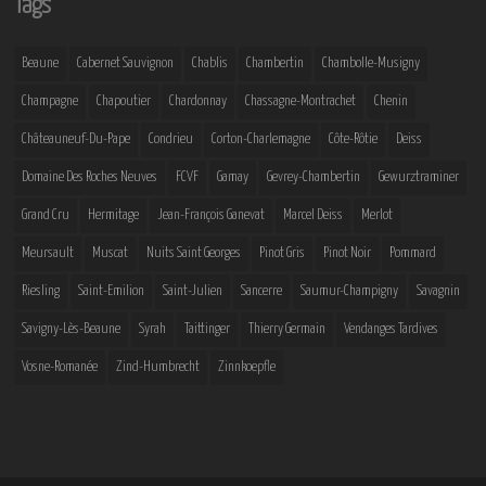
Tags
Beaune
Cabernet Sauvignon
Chablis
Chambertin
Chambolle-Musigny
Champagne
Chapoutier
Chardonnay
Chassagne-Montrachet
Chenin
Châteauneuf-Du-Pape
Condrieu
Corton-Charlemagne
Côte-Rôtie
Deiss
Domaine Des Roches Neuves
FCVF
Gamay
Gevrey-Chambertin
Gewurztraminer
Grand Cru
Hermitage
Jean-François Ganevat
Marcel Deiss
Merlot
Meursault
Muscat
Nuits Saint Georges
Pinot Gris
Pinot Noir
Pommard
Riesling
Saint-Emilion
Saint-Julien
Sancerre
Saumur-Champigny
Savagnin
Savigny-Lès-Beaune
Syrah
Taittinger
Thierry Germain
Vendanges Tardives
Vosne-Romanée
Zind-Humbrecht
Zinnkoepfle