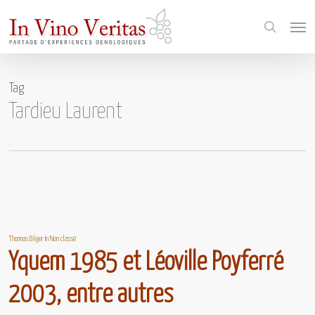
Skip
Menu
to
search
main
content
Tag
Tardieu Laurent
Thomas Bilger
In
Non classé
Yquem 1985 et Léoville Poyferré
2003, entre autres