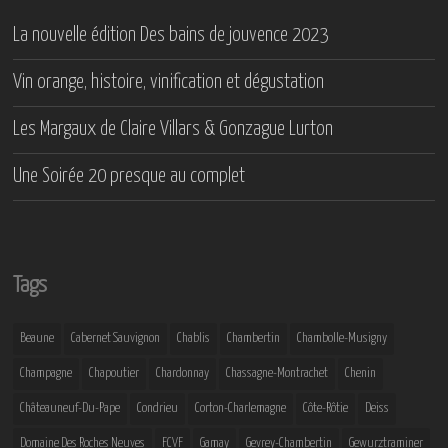
La nouvelle édition Des bains de jouvence 2023
Vin orange, histoire, vinification et dégustation
Les Margaux de Claire Villars & Gonzague Lurton
Une Soirée 20 presque au complet
Tags
Beaune
Cabernet Sauvignon
Chablis
Chambertin
Chambolle-Musigny
Champagne
Chapoutier
Chardonnay
Chassagne-Montrachet
Chenin
Châteauneuf-Du-Pape
Condrieu
Corton-Charlemagne
Côte-Rôtie
Deiss
Domaine Des Roches Neuves
FCVF
Gamay
Gevrey-Chambertin
Gewurztraminer