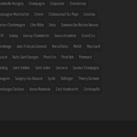
hambolle-Musigny
Champagne
Chapoutier
Chardonnay
hassagne-Montrachet
Chenin
Châteauneuf-Du-Pape
Condrieu
orton-Charlemagne
Côte-Rôtie
Deiss
Domaine Des Roches Neuves
CVF
Gamay
Gevrey-Chambertin
Gewurztraminer
Grand Cru
ermitage
Jean-François Ganevat
Marcel Deiss
Merlot
Meursault
uscat
Nuits Saint Georges
Pinot Gris
Pinot Noir
Pommard
iesling
Saint-Emilion
Saint-Julien
Sancerre
Saumur-Champigny
avagnin
Savigny-Lès-Beaune
Syrah
Taittinger
Thierry Germain
endanges Tardives
Vosne-Romanée
Zind-Humbrecht
Zinnkoepfle