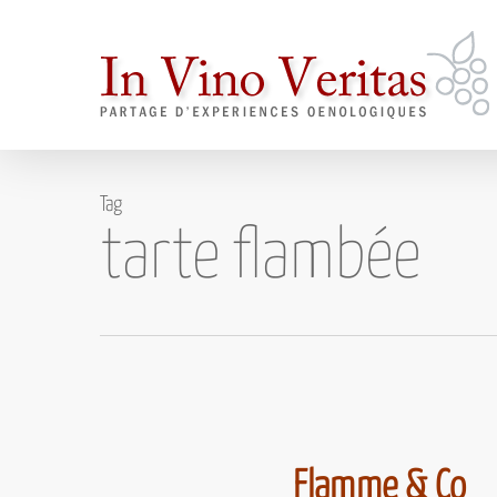
Skip
to
main
content
Tag
tarte flambée
Flamme & Co