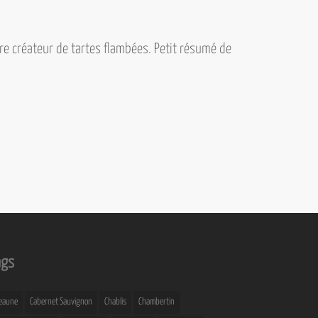
tre créateur de tartes flambées. Petit résumé de
ags
eaune
Cabernet Sauvignon
Chablis
Chambertin