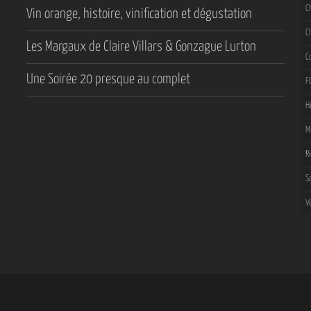
C
Vin orange, histoire, vinification et dégustation
C
Les Margaux de Claire Villars & Gonzague Lurton
C
Une Soirée 20 presque au complet
F
H
M
R
S
V