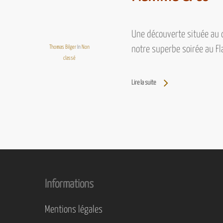
Une découverte située au c
Thomas Bilger
In
Non
notre superbe soirée au 
classé
Lire la suite
Informations
Mentions légales