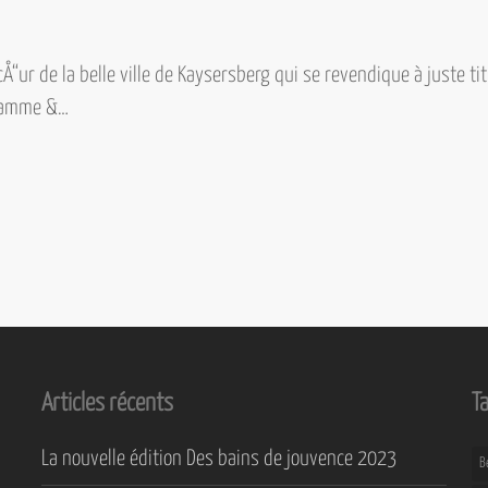
Å“ur de la belle ville de Kaysersberg qui se revendique à juste ti
Flamme &…
Articles récents
T
La nouvelle édition Des bains de jouvence 2023
B