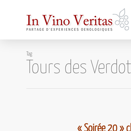
Skip
to
main
content
Tag
Tours des Verdo
« Soirée 20 » 