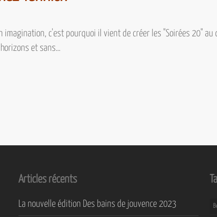
 imagination, c'est pourquoi il vient de créer les "Soirées 20" a
 horizons et sans…
Articles récents
T
La nouvelle édition Des bains de jouvence 2023
B