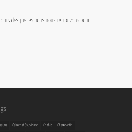
u cours desquelles nous nous retrouvons pour
ags
eaune
Cabernet Sauvignon
Chablis
Chambertin