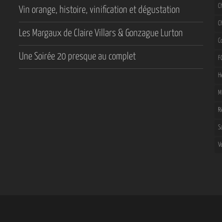
C
Vin orange, histoire, vinification et dégustation
C
Les Margaux de Claire Villars & Gonzague Lurton
C
Une Soirée 20 presque au complet
F
H
M
R
S
V