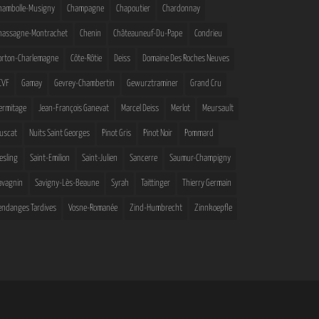
hambolle-Musigny
Champagne
Chapoutier
Chardonnay
hassagne-Montrachet
Chenin
Châteauneuf-Du-Pape
Condrieu
orton-Charlemagne
Côte-Rôtie
Deiss
Domaine Des Roches Neuves
CVF
Gamay
Gevrey-Chambertin
Gewurztraminer
Grand Cru
ermitage
Jean-François Ganevat
Marcel Deiss
Merlot
Meursault
uscat
Nuits Saint Georges
Pinot Gris
Pinot Noir
Pommard
iesling
Saint-Emilion
Saint-Julien
Sancerre
Saumur-Champigny
avagnin
Savigny-Lès-Beaune
Syrah
Taittinger
Thierry Germain
endanges Tardives
Vosne-Romanée
Zind-Humbrecht
Zinnkoepfle