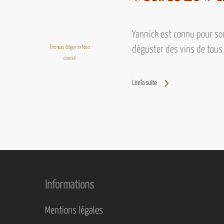
Yannick est connu pour son
Thomas Bilger
In
Non
déguster des vins de tous
classé
Lire la suite
Informations
Mentions légales