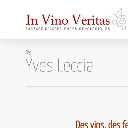
Skip
to
main
content
Tag
Yves Leccia
Des vins, des