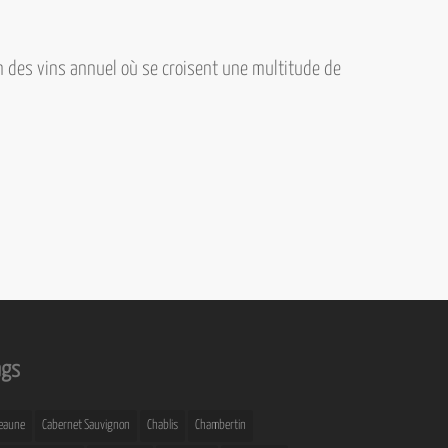
on des vins annuel où se croisent une multitude de
ags
eaune
Cabernet Sauvignon
Chablis
Chambertin