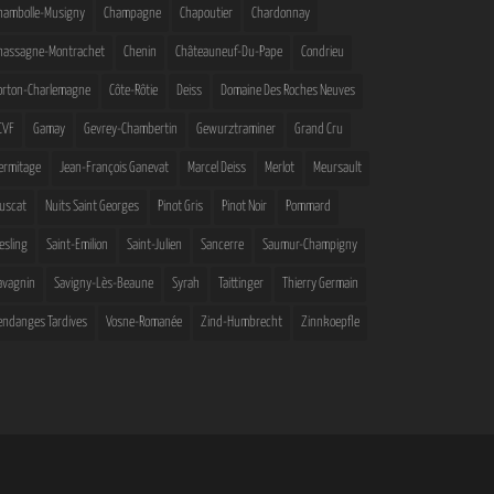
hambolle-Musigny
Champagne
Chapoutier
Chardonnay
hassagne-Montrachet
Chenin
Châteauneuf-Du-Pape
Condrieu
orton-Charlemagne
Côte-Rôtie
Deiss
Domaine Des Roches Neuves
CVF
Gamay
Gevrey-Chambertin
Gewurztraminer
Grand Cru
ermitage
Jean-François Ganevat
Marcel Deiss
Merlot
Meursault
uscat
Nuits Saint Georges
Pinot Gris
Pinot Noir
Pommard
iesling
Saint-Emilion
Saint-Julien
Sancerre
Saumur-Champigny
avagnin
Savigny-Lès-Beaune
Syrah
Taittinger
Thierry Germain
endanges Tardives
Vosne-Romanée
Zind-Humbrecht
Zinnkoepfle