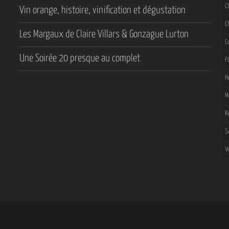
C
Vin orange, histoire, vinification et dégustation
C
Les Margaux de Claire Villars & Gonzague Lurton
C
Une Soirée 20 presque au complet
F
H
M
R
S
V