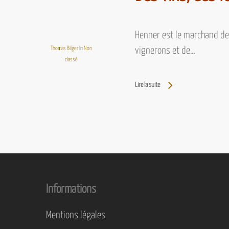
Henner est le marchand de 
Thomas Bilger
In
Non
vignerons et de…
classé
Lire la suite
Informations
Mentions légales