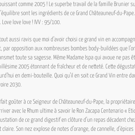
uissant comme 2005 ! Le superbe travail de la famille Brunier sur
’équilibre sont les ingrédients de ce Grand Châteauneuf-du-Pape. 
 Love love love !
IVV : 95/100.
ut aussi ravis que moi d’avoir choisi ce grand vin en accompagn
ent, par opposition aux nombreuses bombes body-buildées que l’on 
transmet toute sa sagesse. Même Madame Ispa qui avoue ne pas êt
llésime 2005 étonnant de fraîcheur et de netteté. Cette dégustat
d’hui en demi-bouteille. Quoi qu’il en soit ce Grand Vin entre d
oire 2030.
ir fait goûter à ce Seigneur de Châteauneuf-du-Pape, la propriétai
rriver avec le Rhum ultime à savoir le
Ron Zacapa Centenario « Eti
station de ce grand digestif en clôture d’un repas décadent che
t claire. Son nez explose de notes d’orange, de cannelle, d’épice