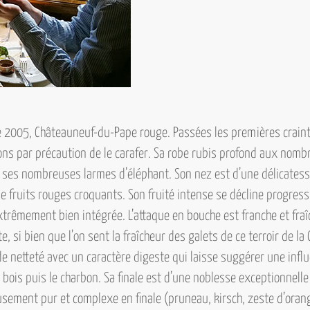
e 2005, Châteauneuf-du-Pape rouge.
Passées les premières craint
s par précaution de le carafer. Sa robe rubis profond aux nom
 ses nombreuses larmes d’éléphant. Son nez est d’une délicatess
de fruits rouges croquants. Son fruité intense se décline progress
xtrêmement bien intégrée. L’attaque en bouche est franche et fraî
si bien que l’on sent la fraîcheur des galets de ce terroir de la Cr
e netteté avec un caractère digeste qui laisse suggérer une influ
le bois puis le charbon. Sa finale est d’une noblesse exceptionnell
sement pur et complexe en finale (pruneau, kirsch, zeste d’oran