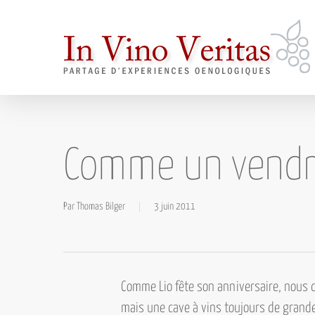
Skip
to
main
content
Comme un vendre
Par
Thomas Bilger
3 juin 2011
Comme Lio fête son anniversaire, nous d
mais une cave à vins toujours de grand