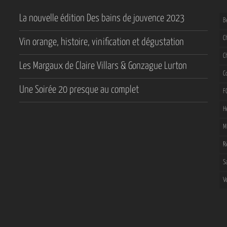
La nouvelle édition Des bains de jouvence 2023
B
C
Vin orange, histoire, vinification et dégustation
C
Les Margaux de Claire Villars & Gonzague Lurton
C
Une Soirée 20 presque au complet
F
H
M
R
S
V