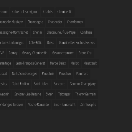
eaune
Cabernet Sauvignon
Chablis
Chambertin
hambolle-Musigny
Champagne
Chapoutier
Chardonnay
hassagne-Montrachet
Chenin
Châteauneuf-Du-Pape
Condrieu
orton-Charlemagne
Côte-Rôtie
Deiss
Domaine Des Roches Neuves
CVF
Gamay
Gevrey-Chambertin
Gewurztraminer
Grand Cru
ermitage
Jean-François Ganevat
Marcel Deiss
Merlot
Meursault
uscat
Nuits Saint Georges
Pinot Gris
Pinot Noir
Pommard
iesling
Saint-Emilion
Saint-Julien
Sancerre
Saumur-Champigny
avagnin
Savigny-Lès-Beaune
Syrah
Taittinger
Thierry Germain
endanges Tardives
Vosne-Romanée
Zind-Humbrecht
Zinnkoepfle