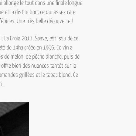
qui allonge le tout dans une finale longue
ue et la distinction, ce qui assez rare
’épices. Une très belle découverte !
 : La Broia 2011, Soave,
est issu de ce
été de 14ha créée en 1996. Ce vin a
otes de melon, de pêche blanche, puis de
l offre bien des nuances tantôt sur la
amandes grillées et le tabac blond. Ce
i.