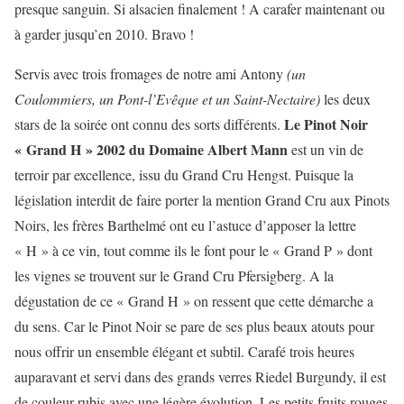
presque sanguin. Si alsacien finalement ! A carafer maintenant ou
à garder jusqu’en 2010. Bravo !
Servis avec trois fromages de notre ami Antony
(un
Coulommiers, un Pont-l’Evêque et un Saint-Nectaire)
les deux
Le Pinot Noir
stars de la soirée ont connu des sorts différents.
« Grand H » 2002 du Domaine Albert Mann
est un vin de
terroir par excellence, issu du Grand Cru Hengst. Puisque la
législation interdit de faire porter la mention Grand Cru aux Pinots
Noirs, les frères Barthelmé ont eu l’astuce d’apposer la lettre
« H » à ce vin, tout comme ils le font pour le « Grand P » dont
les vignes se trouvent sur le Grand Cru Pfersigberg. A la
dégustation de ce « Grand H » on ressent que cette démarche a
du sens. Car le Pinot Noir se pare de ses plus beaux atouts pour
nous offrir un ensemble élégant et subtil. Carafé trois heures
auparavant et servi dans des grands verres Riedel Burgundy, il est
de couleur rubis avec une légère évolution. Les petits fruits rouges