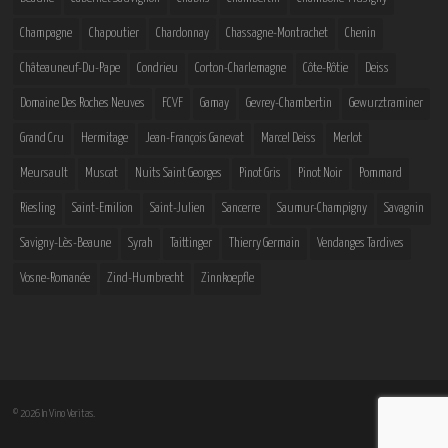
Champagne
Chapoutier
Chardonnay
Chassagne-Montrachet
Chenin
Châteauneuf-Du-Pape
Condrieu
Corton-Charlemagne
Côte-Rôtie
Deiss
Domaine Des Roches Neuves
FCVF
Gamay
Gevrey-Chambertin
Gewurztraminer
Grand Cru
Hermitage
Jean-François Ganevat
Marcel Deiss
Merlot
Meursault
Muscat
Nuits Saint Georges
Pinot Gris
Pinot Noir
Pommard
Riesling
Saint-Emilion
Saint-Julien
Sancerre
Saumur-Champigny
Savagnin
Savigny-Lès-Beaune
Syrah
Taittinger
Thierry Germain
Vendanges Tardives
Vosne-Romanée
Zind-Humbrecht
Zinnkoepfle
© 2026 In Vino Veritas.