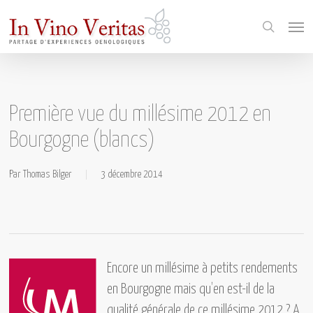
Skip
Menu
Go to mobile version
to
search
main
content
Première vue du millésime 2012 en
Bourgogne (blancs)
Par
Thomas Bilger
3 décembre 2014
Encore un millésime à petits rendements
en Bourgogne mais qu’en est-il de la
qualité générale de ce
millésime 2012 ?
A