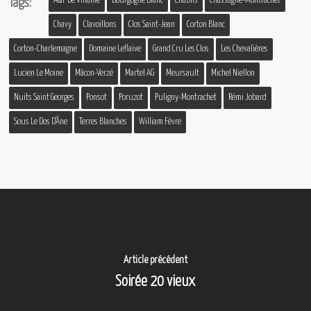
A&P De Villaine
Bourgogne Blanc
Chablis
Chassagne-Montrachet
Tags:
Chavy
Clavoillons
Clos Saint-Jean
Corton Blanc
Corton-Charlemagne
Domaine Leflaive
Grand Cru Les Clos
Les Chevalières
Lucien Le Moine
Mâcon-Verzé
Martel AG
Meursault
Michel Niellon
Nuits Saint Georges
Ponsot
Poruzot
Puligny-Montrachet
Rémi Jobard
Sous Le Dos D'Âne
Terres Blanches
William Fèvre
Article précédent
Soirée 20 vieux