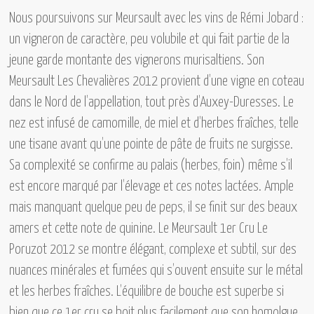
Nous poursuivons sur Meursault avec les vins de
Rémi Jobard :
un vigneron de caractère, peu volubile et qui fait partie de la
jeune garde montante des vignerons murisaltiens. Son
Meursault Les Chevalières 2012
provient d’une vigne en coteau
dans le Nord de l’appellation, tout près d’Auxey-Duresses. Le
nez est infusé de camomille, de miel et d’herbes fraîches, telle
une tisane avant qu’une pointe de pâte de fruits ne surgisse.
Sa complexité se confirme au palais (herbes, foin) même s’il
est encore marqué par l’élevage et ces notes lactées. Ample
mais manquant quelque peu de peps, il se finit sur des beaux
amers et cette note de quinine.
Le Meursault 1er Cru Le
Poruzot 2012
se montre élégant, complexe et subtil, sur des
nuances minérales et fumées qui s’ouvent ensuite sur le métal
et les herbes fraîches. L’équilibre de bouche est superbe si
bien que ce 1er cru se boit plus facilement que son homolgue