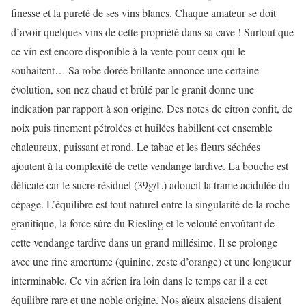
finesse et la pureté de ses vins blancs. Chaque amateur se doit
d’avoir quelques vins de cette propriété dans sa cave ! Surtout que
ce vin est encore disponible à la vente pour ceux qui le
souhaitent… Sa robe dorée brillante annonce une certaine
évolution, son nez chaud et brûlé par le granit donne une
indication par rapport à son origine. Des notes de citron confit, de
noix puis finement pétrolées et huilées habillent cet ensemble
chaleureux, puissant et rond. Le tabac et les fleurs séchées
ajoutent à la complexité de cette vendange tardive. La bouche est
délicate car le sucre résiduel (39g/L) adoucit la trame acidulée du
cépage. L’équilibre est tout naturel entre la singularité de la roche
granitique, la force sûre du Riesling et le velouté envoûtant de
cette vendange tardive dans un grand millésime. Il se prolonge
avec une fine amertume (quinine, zeste d’orange) et une longueur
interminable. Ce vin aérien ira loin dans le temps car il a cet
équilibre rare et une noble origine. Nos aïeux alsaciens disaient