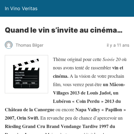
In Vino Veritas
Quand le vin s’invite au cinéma…
Thomas Bilger
il y a 11 ans
Thème original pour cette
Soirée 20
où
vin et
nous avons tenté de rassembler
cinéma.
A la vision de votre prochain
un Mâcon-
film, vous verrez peut-être
Villages 2013 de Louis Jadot, un
Lubéron « Coin Perdu » 2013 du
Château de la Canorgue
Napa Valley « Papillon »
ou encore
2007, Orin Swift.
En revanche peu de chance d’apercevoir un
Riesling Grand Cru Brand Vendange Tardive 1997 du