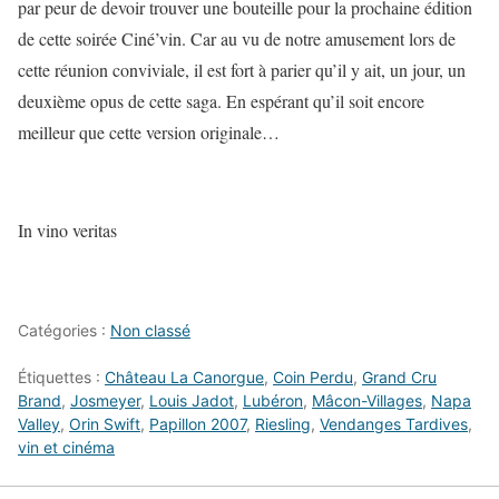
par peur de devoir trouver une bouteille pour la prochaine édition
de cette soirée Ciné’vin. Car au vu de notre amusement lors de
cette réunion conviviale, il est fort à parier qu’il y ait, un jour, un
deuxième opus de cette saga. En espérant qu’il soit encore
meilleur que cette version originale…
In vino veritas
Catégories :
Non classé
Étiquettes :
Château La Canorgue
,
Coin Perdu
,
Grand Cru
Brand
,
Josmeyer
,
Louis Jadot
,
Lubéron
,
Mâcon-Villages
,
Napa
Valley
,
Orin Swift
,
Papillon 2007
,
Riesling
,
Vendanges Tardives
,
vin et cinéma