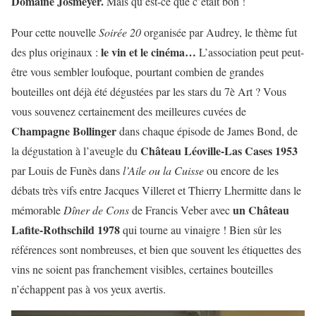
Domaine Josmeyer.
Mais qu’est-ce que c’était bon !
Pour cette nouvelle
Soirée 20
organisée par Audrey, le thème fut
le vin et le cinéma…
des plus originaux :
L’association peut peut-
être vous sembler loufoque, pourtant combien de grandes
bouteilles ont déjà été dégustées par les stars du 7è Art ? Vous
vous souvenez certainement des meilleures cuvées de
Champagne Bollinger
dans chaque épisode de James Bond, de
Château Léoville-Las Cases 1953
la dégustation à l’aveugle du
par Louis de Funès dans
l’Aile ou la Cuisse
ou encore de les
débats très vifs entre Jacques Villeret et Thierry Lhermitte dans le
un Château
mémorable
Dîner de Cons
de Francis Veber avec
Lafite-Rothschild 1978
qui tourne au vinaigre ! Bien sûr les
références sont nombreuses, et bien que souvent les étiquettes des
vins ne soient pas franchement visibles, certaines bouteilles
n’échappent pas à vos yeux avertis.