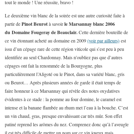
tout le monde ! Une réussite, bravo !
Le deuxième vin blanc de la soirée est une autre curiosité faite à
Pinot Beurot
le Marsannay blanc 2006
partir de
à savoir
du Domaine Fougeray de Beauclair.
Cette dernière bouteille de
ce vin étonnant acheté au domaine en 2009
(voir par ailleurs)
est
issu d’un cépage rare de cette région viticole qui s’est peu à peu
identifiée au seul Chardonnay. Mais n’oubliez pas que d’autres
cépages ont fait la renommée de la Bourgogne, plus
particulièrement l’Aligoté ou le Pinot, dans sa variété blanc, gris
ou Beurot… Après plusieurs années de garde il était temps de
faire honneur à ce Marsannay qui révèle des notes oxydatives
évidentes à ce stade : la pomme au four domine, le caramel est
intense et la banane flambée au rhum met l’eau à la bouche. C’est
un vin chaud, gras, presque envahissant car très mûr. Son effet
patiné reprend les arômes du nez. Comprenez donc qu’à l’aveugle
il est très difficile de mettre un nom sur ce vin joyeux mais