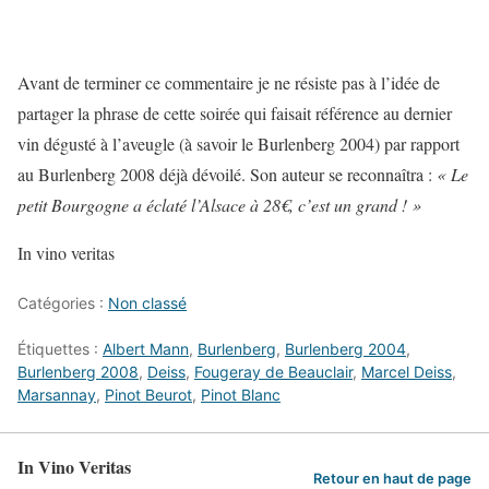
Avant de terminer ce commentaire je ne résiste pas à l’idée de
partager la phrase de cette soirée qui faisait référence au dernier
vin dégusté à l’aveugle (à savoir le Burlenberg 2004) par rapport
au Burlenberg 2008 déjà dévoilé. Son auteur se reconnaîtra :
« Le
petit Bourgogne a éclaté l’Alsace à 28€, c’est un grand ! »
In vino veritas
Catégories :
Non classé
Étiquettes :
Albert Mann
,
Burlenberg
,
Burlenberg 2004
,
Burlenberg 2008
,
Deiss
,
Fougeray de Beauclair
,
Marcel Deiss
,
Marsannay
,
Pinot Beurot
,
Pinot Blanc
In Vino Veritas
Retour en haut de page