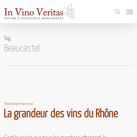
Skip
Menu
to
search
main
content
Tag
Beaucastel
Thomas Bilger
In
Non classé
La grandeur des vins du Rhône